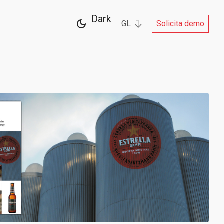
Dark
GL
Solicita demo