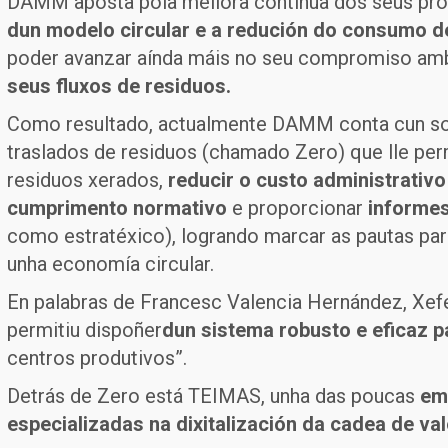
DAMM aposta pola mellora continua dos seus proc
dun modelo circular e a redución do consumo de
poder avanzar aínda máis no seu compromiso amb
seus fluxos de residuos.
Como resultado, actualmente DAMM conta cun sopo
traslados de residuos (chamado Zero) que lle pe
residuos xerados,
reducir o custo administrativo
cumprimento normativo
e proporcionar
informes
como estratéxico), logrando marcar as pautas par
unha economía circular.
En palabras de Francesc Valencia Hernández, Xe
permitiu dispoñer
dun sistema robusto e eficaz p
centros produtivos”.
Detrás de Zero está TEIMAS, unha das poucas
em
especializadas na dixitalización da cadea de va