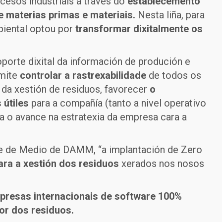
esos industriais a través do
establecemento
 materias primas e materiais.
Nesta liña, para
iental optou por
transformar dixitalmente os
rte dixital da información de produción e
rmite
controlar a rastrexabilidade
de todos os
da xestión de residuos, favorecer
o
 útiles
para a compañía (tanto a nivel operativo
a o avance na estratexia da empresa cara a
fe de Medio de DAMM, “a implantación de Zero
ara a xestión dos residuos
xerados nos nosos
presas internacionais de software 100%
lor dos residuos.