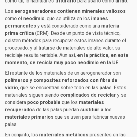
como tal; lo habitual es
triturarlo
para usarlo como
árido
.
Los
aerogeneradores contienen minerales valiosos
como el
neodimio
, que se utiliza en los
imanes
permanentes
y está considerado como una
materia
prima crítica
(CRM). Desde un punto de vista técnico,
existen métodos para recuperar estos imanes durante el
procesado, y al tratarse de materiales de alto valor, su
reciclaje resulta rentable. Aun así,
en la práctica, en este
momento, se recicla muy poco neodimio en la UE
.
El restante de los materiales de un aerogenerador son
polímeros y composites reforzados con fibra de
vidrio
, que se encuentran sobre todo en las
palas
. Estos
materiales siguen siendo
complicados de reciclar
y se
considera
poco probable
que los
materiales
recuperados
de las palas puedan
sustituir a los
materiales primarios
que se usan para fabricar nuevas
palas.
En conjunto, los
materiales metálicos
presentes en las