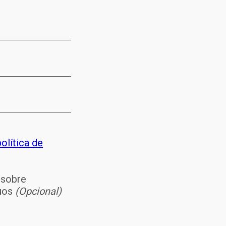
olítica de
 sobre
duos
(Opcional)