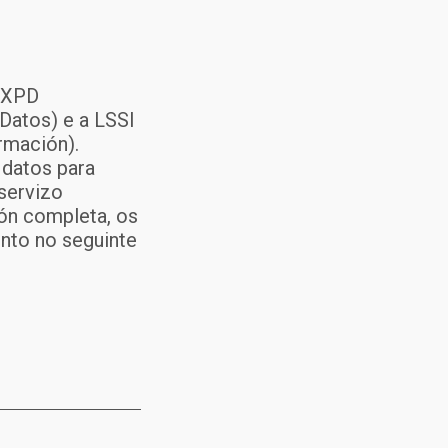
 RXPD
Datos) e a LSSI
rmación).
 datos para
 servizo
ión completa, os
ento no seguinte