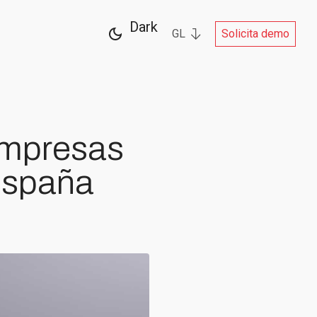
Dark
GL
Solicita demo
 empresas
España