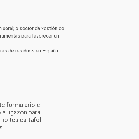
 xeral; o sector da xestión de
rramentas para favorecer un
oras de residuos en España.
te formulario e
 a ligazón para
no teu cartafol
s.