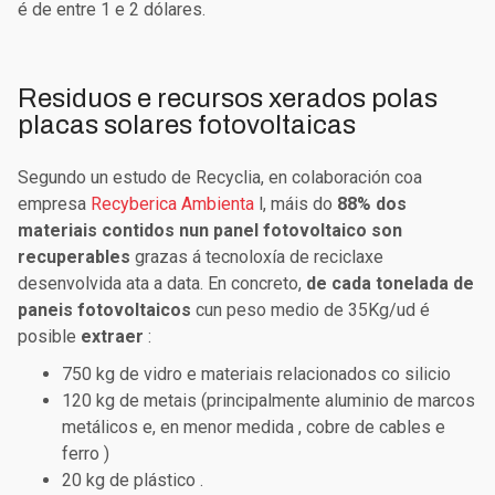
é de entre 1 e 2 dólares.
Residuos e recursos xerados polas
placas solares fotovoltaicas
Segundo un estudo de Recyclia, en colaboración coa
empresa
Recyberica Ambienta
l, máis do
88% dos
materiais contidos nun panel fotovoltaico son
recuperables
grazas á tecnoloxía de reciclaxe
desenvolvida ata a data. En concreto,
de cada tonelada de
paneis fotovoltaicos
cun peso medio de 35Kg/ud é
posible
extraer
:
750 kg de vidro
e materiais
relacionados co silicio
120 kg de metais
(principalmente aluminio de marcos
metálicos e, en menor medida
, cobre
de cables e
ferro
)
20 kg de plástico
.