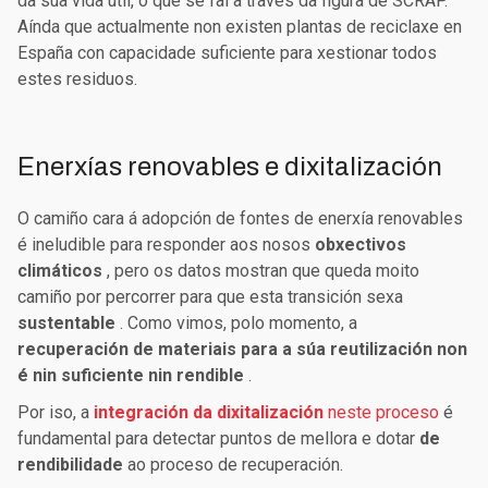
da súa vida útil, o que se fai a través da figura de SCRAP.
Aínda que actualmente non existen plantas de reciclaxe en
España con capacidade suficiente para xestionar todos
estes residuos.
Enerxías renovables e dixitalización
O camiño cara á adopción de fontes de enerxía renovables
é ineludible para responder aos nosos
obxectivos
climáticos
, pero os datos mostran que queda moito
camiño por percorrer para que esta transición sexa
sustentable
. Como vimos, polo momento, a
recuperación de materiais para a súa reutilización non
é nin suficiente nin rendible
.
Por iso, a
integración da dixitalización
neste proceso
é
fundamental para detectar puntos de mellora e dotar
de
rendibilidade
ao proceso de recuperación.