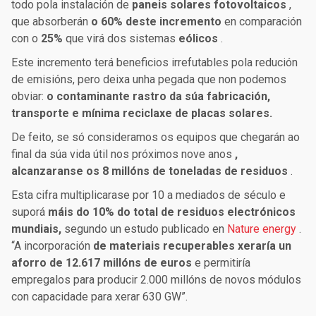
todo pola instalación de
paneis solares fotovoltaicos
,
que absorberán
o 60% deste incremento
en comparación
con o
25%
que virá dos sistemas
eólicos
.
Este incremento terá beneficios irrefutables pola redución
de emisións, pero deixa unha pegada que non podemos
obviar:
o contaminante rastro da súa fabricación,
transporte e mínima reciclaxe de placas solares.
De feito, se só consideramos os equipos que chegarán ao
final da súa vida útil nos próximos nove anos
,
alcanzaranse os 8 millóns de toneladas de residuos
.
Esta cifra multiplicarase por 10 a mediados de século e
suporá
máis do 10% do total de residuos electrónicos
mundiais,
segundo un estudo publicado en
Nature energy
.
“A incorporación
de materiais recuperables xeraría un
aforro de 12.617 millóns de euros
e permitiría
empregalos para producir 2.000 millóns de novos módulos
con capacidade para xerar 630 GW”.