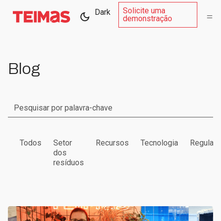
Solicite uma
Dark
demonstração
Blog
Todos
Setor
Recursos
Tecnologia
Regulam
dos
resíduos