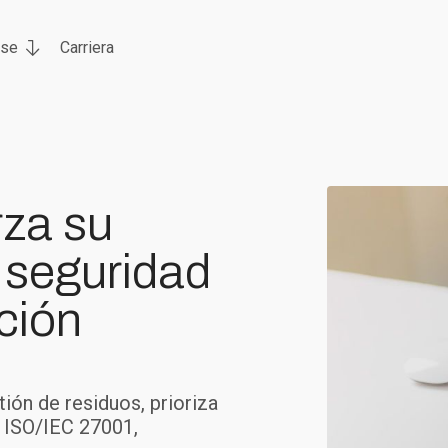
rse
Carriera
za su
 seguridad
ción
ión de residuos, prioriza
s ISO/IEC 27001,